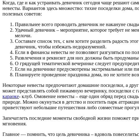
Когда, где и как устраивать девичник сегодня чаще решают с
невесты. Вариантов здесь множество: тихие посиделки дома, по
полезных советов:
Правильнее всего проводить девичник не накануне свадь
Удачный девичник – мероприятие, которое требует не ме
мелочи.
Составьте список тех, с кем хотите разделить радость эт
девичник, чтобы избежать недоразумений.
Если в финансы невесты не позволяют разгуляться по по
Развлечения и реквизит для них должны быть продуманы 
О грядущей тематической вечеринке следует предупредить
Если на девичнике предусмотрены экстремальные или пик
Планируете проведение праздника дома, но не хотите воз
Некоторые невесты предпочитают домашние посиделки, а други
может представлять собой пижамную вечеринку, посиделки с г
караоке
- клуб. Омовение невесты – еще один обряд перед сва
природе. Можно окунуться в детство и посетить парк аттракц
приветствуют небольшие путешествия либо совместные прогу
Запечатлеть последние моменты свободной жизни поможет при
мгновения.
Главное — помнить, что цель девичника – вдоволь повеселиться