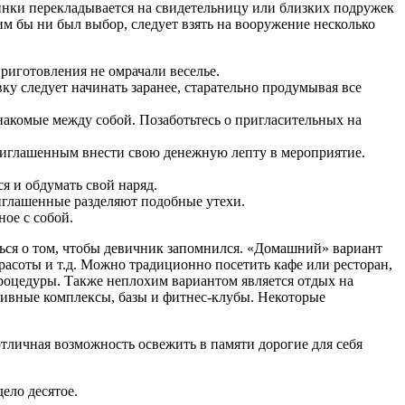
инки перекладывается на свидетельницу или близких подружек
ким бы ни был выбор, следует взять на вооружение несколько
риготовления не омрачали веселье.
ку следует начинать заранее, старательно продумывая все
 знакомые между собой. Позаботьтесь о пригласительных на
 приглашенным внести свою денежную лепту в мероприятие.
я и обдумать свой наряд.
риглашенные разделяют подобные утехи.
ное с собой.
ться о том, чтобы девичник запомнился. «Домашний» вариант
асоты и т.д. Можно традиционно посетить кафе или ресторан,
процедуры. Также неплохим вариантом является отдых на
тивные комплексы, базы и фитнес-клубы. Некоторые
личная возможность освежить в памяти дорогие для себя
ело десятое.