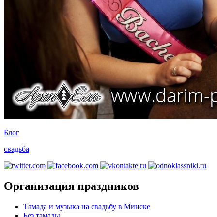
Блог
свадьба
Организация праздников
Тамада и музыка на свадьбу в Минске
Без тамады