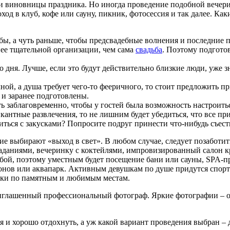
ами виновницы праздника. Но иногда проведение подобной вечер
ход в клуб, кофе или сауну, пикник, фотосессия и так далее. Ка
бы, а чуть раньше, чтобы предсвадебные волнения и последние п
нее тщательной организации, чем сама
свадьба
. Поэтому подготов
ого дня. Лучше, если это будут действительно близкие люди, уже
лной, а душа требует чего-то фееричного, то стоит предложить
и заранее подготовлены.
 заблаговременно, чтобы у гостей была возможность настроитьс
антные развлечения, то не лишним будет убедиться, что все п
иться с закусками? Попросите подруг принести что-нибудь съест
е выбирают «выход в свет». В любом случае, следует позаботи
аданиями, вечеринку с коктейлями, импровизированный салон кр
дьбой, поэтому уместным будет посещение бани или сауны, SPA-
ионов или аквапарк. Активным девушкам по душе придутся спор
лки по памятным и любимым местам.
глашенный профессиональный фотограф. Яркие фотографии – от
 и хорошо отдохнуть, а уж какой вариант проведения выбран – д